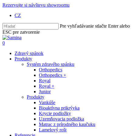
Skip
Rezervujte si návštevu showroomu
to
CZ
main
content
Pre vyhľadávanie stlačte Enter alebo
ESC pre zatvorenie
Close
Search
Hľadať
0
Menu
Zdravý spánok
Produkty
Systém zdravého spánku
Orthopedics
Orthopedics +
Royal
Royal +
Junior
Produkty
Vankúše
Bioaktívna prikrývka
Krycie podložky
Uzemňovacia podložka
Matrac z prírodného kaučuku
Lamelový rošt
Referencie