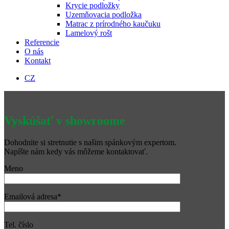
Krycie podložky
Uzemňovacia podložka
Matrac z prírodného kaučuku
Lamelový rošt
Referencie
O nás
Kontakt
CZ
Vyskúšať v showroome
Dohodnite si stretnutie s našim spánkovým expertom.
Napíšte nám kedy vás môžeme kontaktovať.
Meno
Emailová adresa*
Tel. číslo