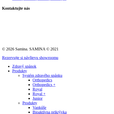
Kontaktujte nás
info@samina.sk
Krošlák s.r.o.
Nitrianska Blatnica 5
956 05 Nitrianska Blatnica
© 2026 Samina. SAMINA © 2021
Close
Rezervujte si návštevu showroomu
Menu
Zdravý spánok
Produkty
Systém zdravého spánku
Orthopedics
Orthopedics +
Royal
Royal +
Junior
Produkty
Vankúše
Bioaktívna prikrývka