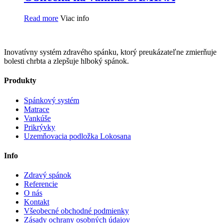
Read more
Viac info
Inovatívny systém zdravého spánku, ktorý preukázateľne zmierňuje
bolesti chrbta a zlepšuje hlboký spánok.
Produkty
Spánkový systém
Matrace
Vankúše
Prikrývky
Uzemňovacia podložka Lokosana
Info
Zdravý spánok
Referencie
O nás
Kontakt
Všeobecné obchodné podmienky
Zásady ochrany osobných údajov