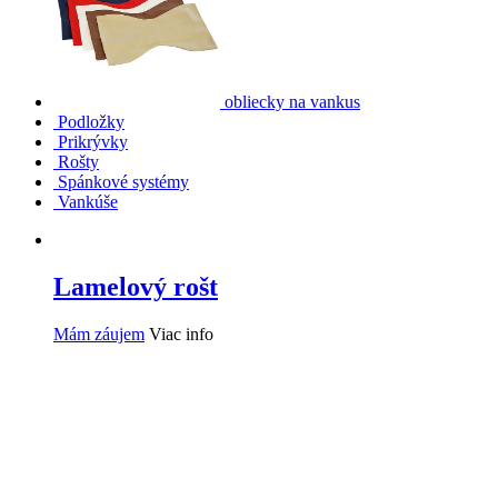
obliecky na vankus
Podložky
Prikrývky
Rošty
Spánkové systémy
Vankúše
Lamelový rošt
Mám záujem
Viac info