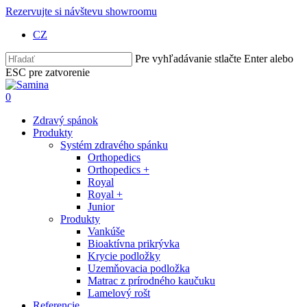
Skip
Rezervujte si návštevu showroomu
to
CZ
main
content
Pre vyhľadávanie stlačte Enter alebo
ESC pre zatvorenie
Close
Search
Hľadať
0
Menu
Zdravý spánok
Produkty
Systém zdravého spánku
Orthopedics
Orthopedics +
Royal
Royal +
Junior
Produkty
Vankúše
Bioaktívna prikrývka
Krycie podložky
Uzemňovacia podložka
Matrac z prírodného kaučuku
Lamelový rošt
Referencie