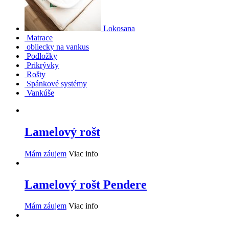
Lokosana
Matrace
obliecky na vankus
Podložky
Prikrývky
Rošty
Spánkové systémy
Vankúše
Lamelový rošt
Mám záujem
Viac info
Lamelový rošt Pendere
Mám záujem
Viac info