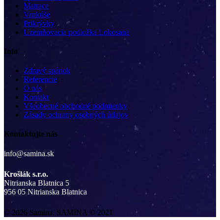
Matrace
Vankúše
Prikrývky
Uzemňovacia podložka Lokosana
Info
Zdravý spánok
Referencie
O nás
Kontakt
Všeobecné obchodné podmienky
Zásady ochrany osobných údajov
Kontaktujte nás
info@samina.sk
Krošlák s.r.o.
Nitrianska Blatnica 5
956 05 Nitrianska Blatnica
© 2026 Samina. SAMINA © 2021