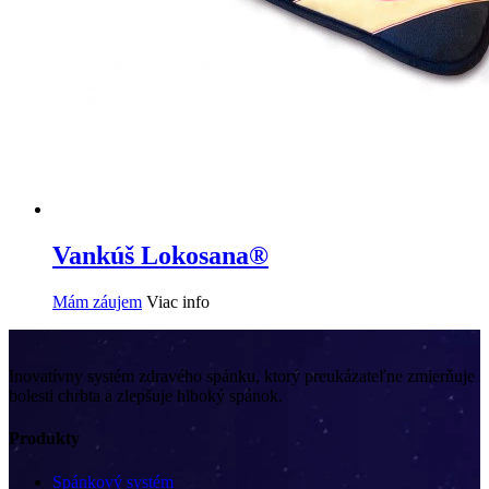
Vankúš Lokosana®
Mám záujem
Viac info
Inovatívny systém zdravého spánku, ktorý preukázateľne zmierňuje
bolesti chrbta a zlepšuje hlboký spánok.
Produkty
Spánkový systém