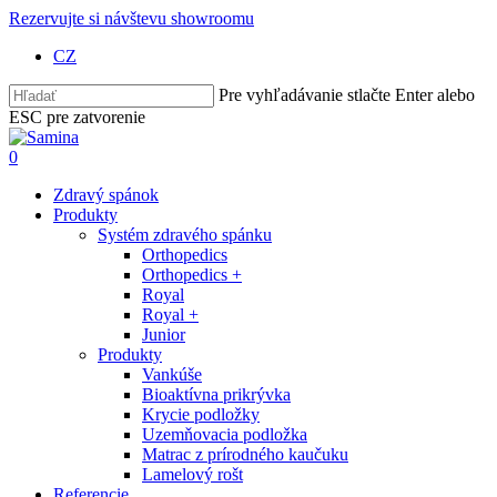
Skip
Rezervujte si návštevu showroomu
to
CZ
main
content
Pre vyhľadávanie stlačte Enter alebo
ESC pre zatvorenie
Close
Search
Hľadať
0
Menu
Zdravý spánok
Produkty
Systém zdravého spánku
Orthopedics
Orthopedics +
Royal
Royal +
Junior
Produkty
Vankúše
Bioaktívna prikrývka
Krycie podložky
Uzemňovacia podložka
Matrac z prírodného kaučuku
Lamelový rošt
Referencie