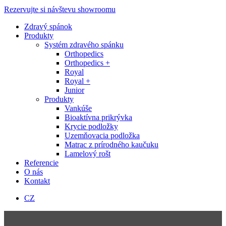
Close
Rezervujte si návštevu showroomu
Menu
Zdravý spánok
Produkty
Systém zdravého spánku
Orthopedics
Orthopedics +
Royal
Royal +
Junior
Produkty
Vankúše
Bioaktívna prikrývka
Krycie podložky
Uzemňovacia podložka
Matrac z prírodného kaučuku
Lamelový rošt
Referencie
O nás
Kontakt
CZ