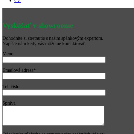
CZ
Vyskúšať v showroome
Dohodnite si stretnutie s našim spánkovým expertom.
Napíšte nám kedy vás môžeme kontaktovať.
Meno
Emailová adresa*
Tel. číslo
Správa