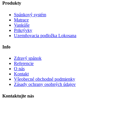
Produkty
Spánkový systém
Matrace
Vankúše
Prikrývky
Uzemňovacia podložka Lokosana
Info
Zdravý spánok
Referencie
O nás
Kontakt
Všeobecné obchodné podmienky
Zásady ochrany osobných údajov
Kontaktujte nás
info@samina.sk
Krošlák s.r.o.
Nitrianska Blatnica 5
956 05 Nitrianska Blatnica