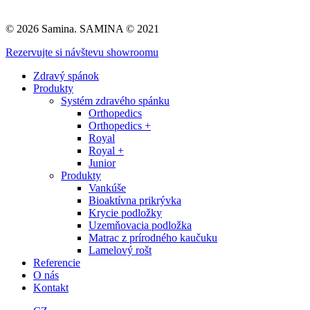
© 2026 Samina. SAMINA © 2021
Close
Rezervujte si návštevu showroomu
Menu
Zdravý spánok
Produkty
Systém zdravého spánku
Orthopedics
Orthopedics +
Royal
Royal +
Junior
Produkty
Vankúše
Bioaktívna prikrývka
Krycie podložky
Uzemňovacia podložka
Matrac z prírodného kaučuku
Lamelový rošt
Referencie
O nás
Kontakt